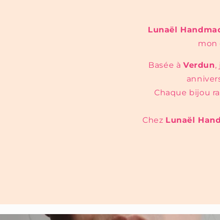
Lunaël Handma
mon e
Basée à
Verdun
,
anniver
Chaque bijou ra
Chez
Lunaël Han