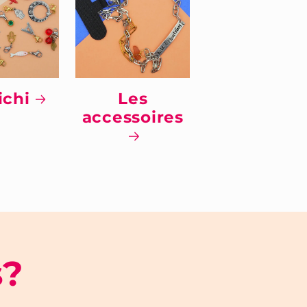
ichi
Les
accessoires
s?