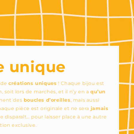
e unique
n de
créations uniques
! Chaque bijou est
, soit lors de marchés, et il n’y en a
qu’un
ement des
boucles d’oreilles
, mais aussi
chaque pièce est originale et ne sera
jamais
le disparaît… pour laisser place à une autre
tion exclusive.