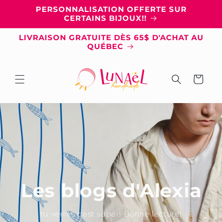
et
PERSONNALISATION OFFERTE SUR
passer
CERTAINS BIJOUX!!
au
contenu
LIVRAISON GRATUITE DÈS 65$ D'ACHAT AU
QUÉBEC
Panier
Les blogs d'Alexia
tu verras c'est super! Bonne lecture!